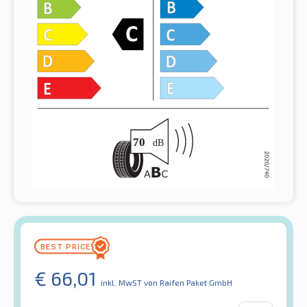
€
66,01
inkl. MwST
von Raifen Paket GmbH