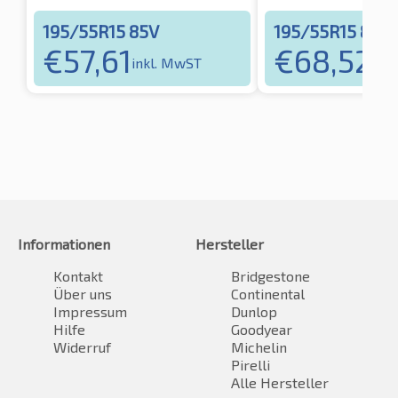
195/55R15 85V
195/55R15 85V
€
57,61
€
68,52
inkl. MwST
ink
Informationen
Hersteller
Kontakt
Bridgestone
Über uns
Continental
Impressum
Dunlop
Hilfe
Goodyear
Widerruf
Michelin
Pirelli
Alle Hersteller