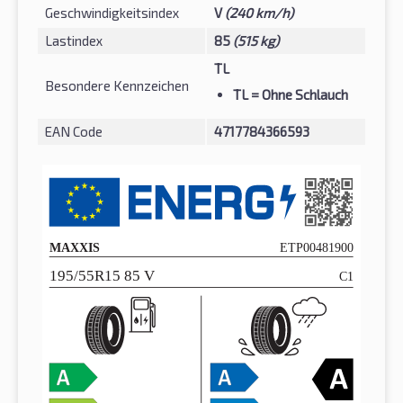
Geschwindigkeitsindex
V
(240 km/h)
Lastindex
85
(515 kg)
TL
Besondere Kennzeichen
TL
= Ohne Schlauch
EAN Code
4717784366593