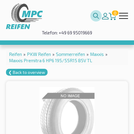
0
Telefon: +49 69 95019669
Reifen
»
PKW Reifen
»
Sommerreifen
»
Maxxis
»
Maxxis Premitra 6 HP6 195/55R15 85V TL
❮ Back to overview