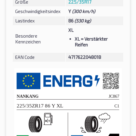
Größe
225/35R17
Geschwindigkeitsindex
Y
(300 km/h)
Lastindex
86
(530 kg)
XL
Besondere
XL
= Verstärkter
Kennzeichen
Reifen
EAN Code
4717622048018