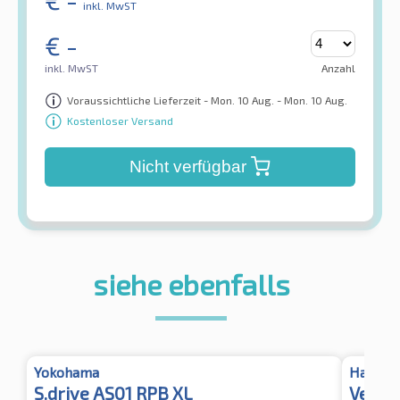
inkl. MwST
€
-
inkl. MwST
Anzahl
Voraussichtliche Lieferzeit - Mon. 10 Aug. - Mon. 10 Aug.
Kostenloser Versand
Nicht verfügbar
siehe ebenfalls
Yokohama
Hankoo
S.drive AS01 RPB XL
Ventus