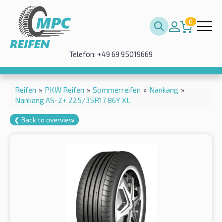
0
Telefon: +49 69 95019669
Reifen
»
PKW Reifen
»
Sommerreifen
»
Nankang
»
Nankang AS-2+ 225/35R17 86Y XL
❮ Back to overview