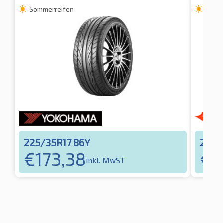
Sommerreifen
Somm
225/35R17 86Y
225/
€
173,38
€
1
inkl. MwST