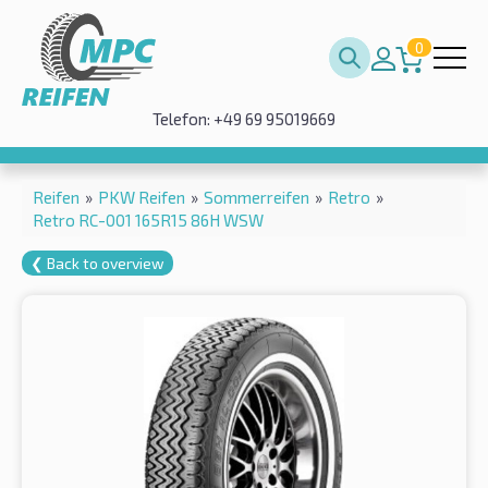
0
Telefon: +49 69 95019669
Reifen
»
PKW Reifen
»
Sommerreifen
»
Retro
»
Retro RC-001 165R15 86H WSW
❮ Back to overview