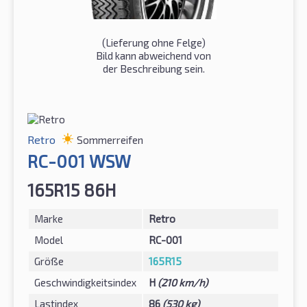
(Lieferung ohne Felge)
Bild kann abweichend von
der Beschreibung sein.
Retro
Sommerreifen
RC-001 WSW
165R15 86H
Marke
Retro
Model
RC-001
Größe
165R15
Geschwindigkeitsindex
H
(210 km/h)
Lastindex
86
(530 kg)