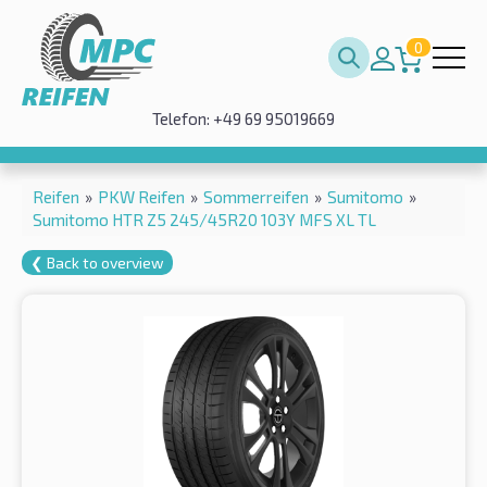
0
Telefon: +49 69 95019669
Reifen
»
PKW Reifen
»
Sommerreifen
»
Sumitomo
»
Sumitomo HTR Z5 245/45R20 103Y MFS XL TL
❮ Back to overview