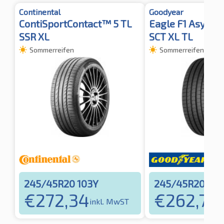
Continental
Goodyear
ContiSportContact™ 5 TL
Eagle F1 Asymme
SSR XL
SCT XL TL
Sommerreifen
Sommerreifen
245/45R20 103Y
245/45R20 103
€
272,34
€
262,70
inkl. MwST
i