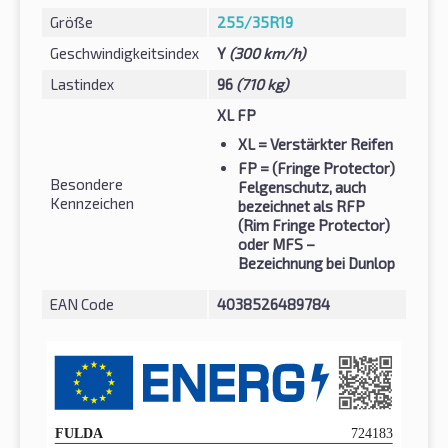
Größe
255/35R19
Geschwindigkeitsindex
Y
(300 km/h)
Lastindex
96
(710 kg)
XL FP
XL
= Verstärkter Reifen
FP
= (Fringe Protector)
Besondere
Felgenschutz, auch
Kennzeichen
bezeichnet als RFP
(Rim Fringe Protector)
oder MFS –
Bezeichnung bei Dunlop
EAN Code
4038526489784