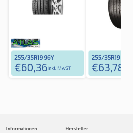
255/35R19 96Y
255/35R19 96Y
€
60,36
€
63,78
inkl. MwST
ink
Informationen
Hersteller