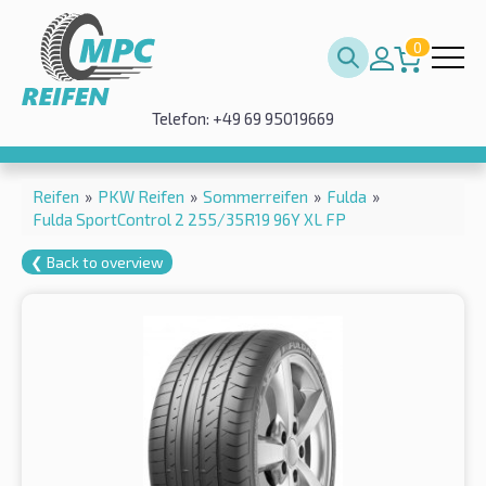
0
Telefon: +49 69 95019669
Reifen
»
PKW Reifen
»
Sommerreifen
»
Fulda
»
Fulda SportControl 2 255/35R19 96Y XL FP
❮ Back to overview