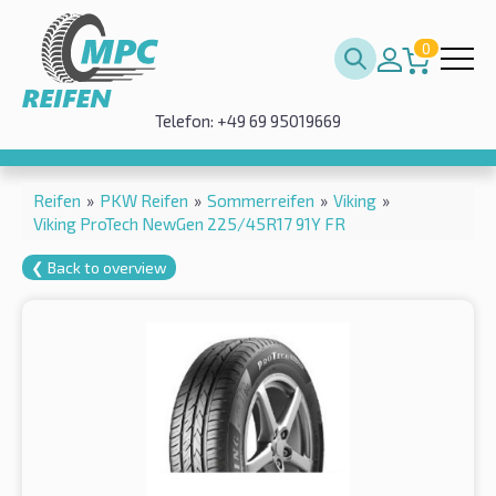
0
Telefon: +49 69 95019669
Reifen
»
PKW Reifen
»
Sommerreifen
»
Viking
»
Viking ProTech NewGen 225/45R17 91Y FR
❮ Back to overview