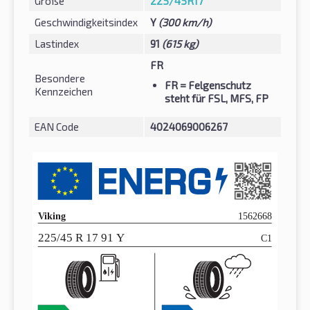
Größe
225/45R17
Geschwindigkeitsindex
Y
(300 km/h)
Lastindex
91
(615 kg)
FR
Besondere
FR
= Felgenschutz
Kennzeichen
steht für FSL, MFS, FP
EAN Code
4024069006267