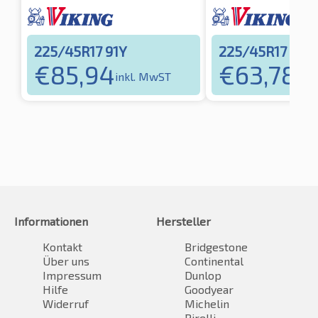
225/45R17 91Y
225/45R17 94Y
€
85,94
€
63,78
inkl. MwST
ink
Informationen
Hersteller
Kontakt
Bridgestone
Über uns
Continental
Impressum
Dunlop
Hilfe
Goodyear
Widerruf
Michelin
Pirelli