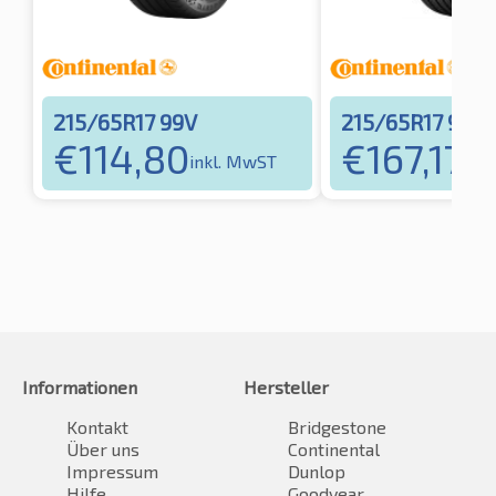
215/65R17 99V
215/65R17 99V
€
114,80
€
167,17
inkl. MwST
ink
Informationen
Hersteller
Kontakt
Bridgestone
Über uns
Continental
Impressum
Dunlop
Hilfe
Goodyear