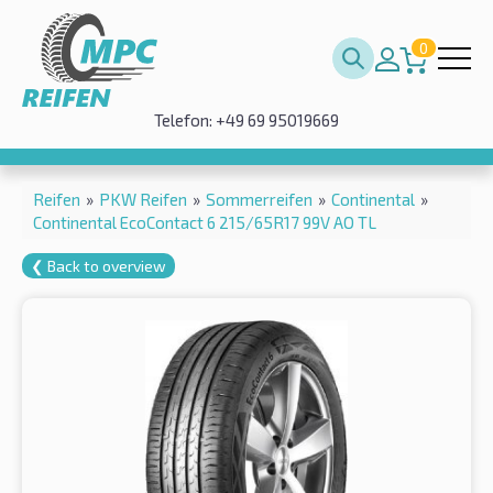
0
Telefon: +49 69 95019669
Reifen
»
PKW Reifen
»
Sommerreifen
»
Continental
»
Continental EcoContact 6 215/65R17 99V AO TL
❮ Back to overview