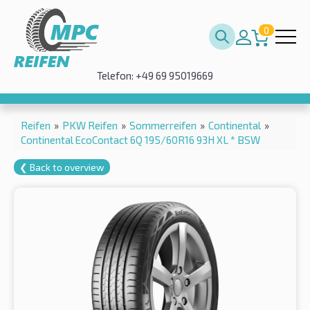
0
Telefon: +49 69 95019669
Reifen
»
PKW Reifen
»
Sommerreifen
»
Continental
»
Continental EcoContact 6Q 195/60R16 93H XL * BSW
❮ Back to overview