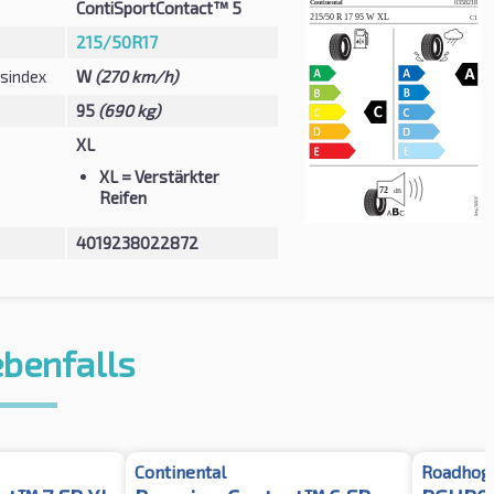
ContiSportContact™ 5
215/50R17
sindex
W
(270 km/h)
95
(690 kg)
XL
XL
= Verstärkter
Reifen
4019238022872
ebenfalls
Continental
Roadhog