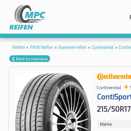
Reifen
»
PKW Reifen
»
Sommerreifen
»
Continental
»
Conti
❮ Back to overview
Continental
ContiSpor
215/50R1
Marke