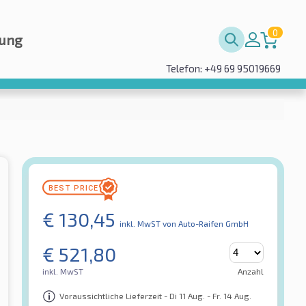
0
rung
Telefon: +49 69 95019669
€
130,45
inkl. MwST
von Auto-Raifen GmbH
€
521,80
inkl. MwST
Anzahl
Voraussichtliche Lieferzeit - Di 11 Aug. - Fr. 14 Aug.