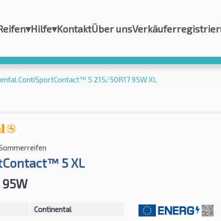
Reifen
▾
Hilfe
▾
Kontakt
Über uns
Verkäuferregistrie
nental ContiSportContact™ 5 215/50R17 95W XL
Sommerreifen
tContact™ 5 XL
7 95W
Continental