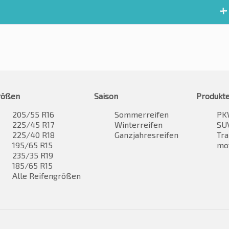
rößen
Saison
Produkt
205/55 R16
Sommerreifen
PK
225/45 R17
Winterreifen
SUV
225/40 R18
Ganzjahresreifen
Tra
195/65 R15
mo
235/35 R19
185/65 R15
Alle Reifengrößen