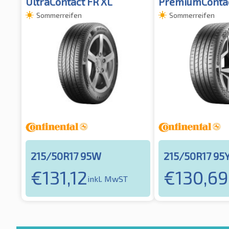
UltraContact FR XL
PremiumContac
Sommerreifen
Sommerreifen
215/50R17 95W
215/50R17 95
€
131,12
€
130,69
inkl. MwST