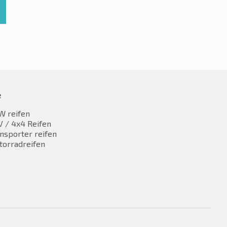
e
W reifen
 / 4x4 Reifen
nsporter reifen
torradreifen