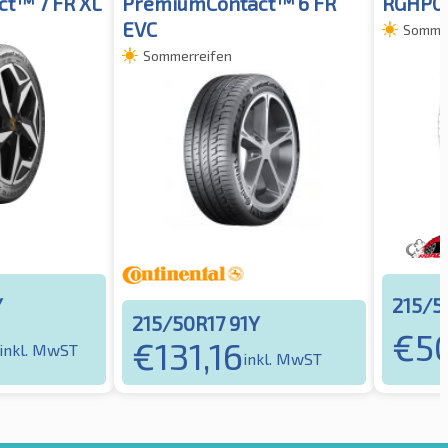
t™ 7 FR XL
PremiumContact™ 6 FR
RGHP02
EVC
Sommer
Sommerreifen
Y
215/5
215/50R17 91Y
€
50
€
131,16
inkl. MwST
inkl. MwST