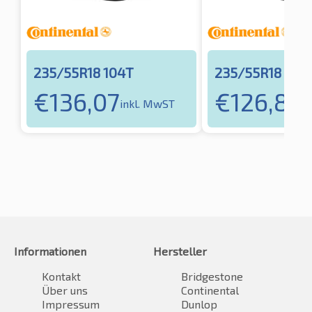
235/55R18 104T
235/55R18 100
€
136,07
€
126,84
inkl. MwST
i
Informationen
Hersteller
Kontakt
Bridgestone
Über uns
Continental
Impressum
Dunlop