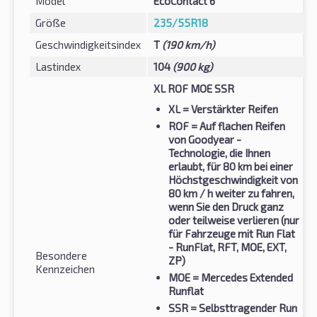
Model
EcoContact 6
Größe
235/55R18
Geschwindigkeitsindex
T
(190 km/h)
Lastindex
104
(900 kg)
XL ROF MOE SSR
XL
= Verstärkter Reifen
ROF
= Auf flachen Reifen
von Goodyear -
Technologie, die Ihnen
erlaubt, für 80 km bei einer
Höchstgeschwindigkeit von
80 km / h weiter zu fahren,
wenn Sie den Druck ganz
oder teilweise verlieren (nur
für Fahrzeuge mit Run Flat
- RunFlat, RFT, MOE, EXT,
Besondere
ZP)
Kennzeichen
MOE
= Mercedes Extended
Runflat
SSR
= Selbsttragender Run