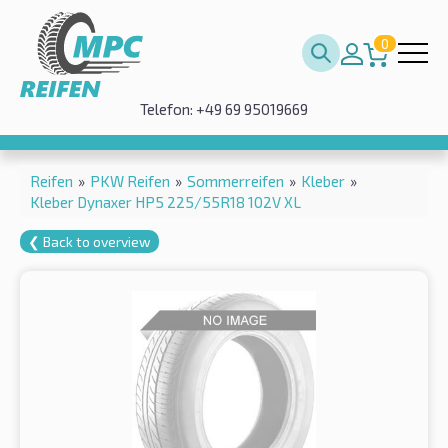
0
Telefon: +49 69 95019669
Reifen
»
PKW Reifen
»
Sommerreifen
»
Kleber
»
Kleber Dynaxer HP5 225/55R18 102V XL
❮ Back to overview