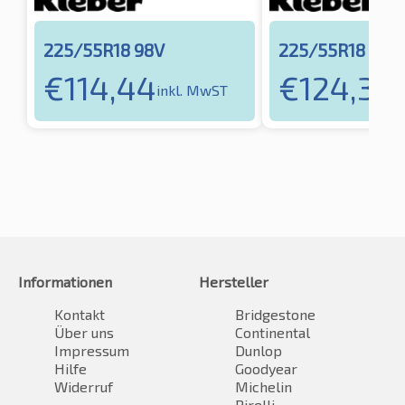
225/55R18 98V
225/55R18 102
€
114,44
€
124,39
inkl. MwST
i
Informationen
Hersteller
Kontakt
Bridgestone
Über uns
Continental
Impressum
Dunlop
Hilfe
Goodyear
Widerruf
Michelin
Pirelli