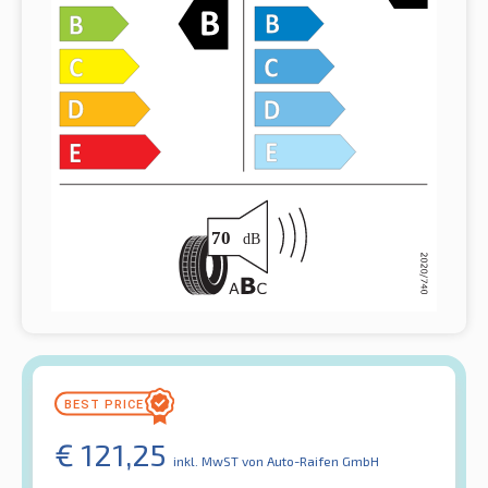
€
121,25
inkl. MwST
von Auto-Raifen GmbH