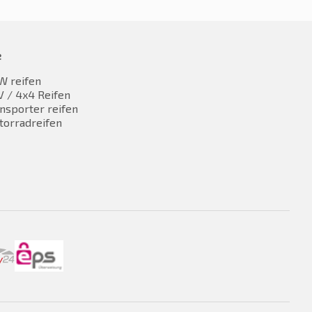
e
W reifen
 / 4x4 Reifen
nsporter reifen
torradreifen