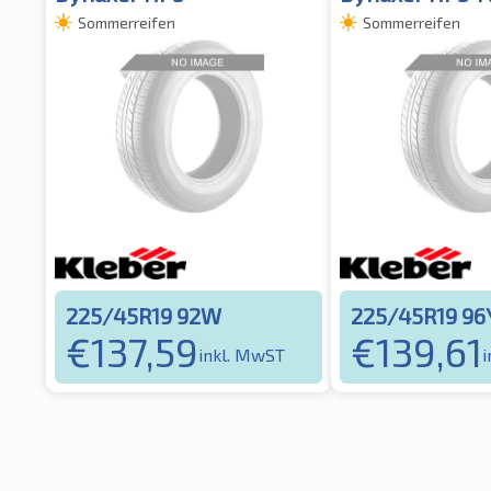
Sommerreifen
Sommerreifen
225/45R19 92W
225/45R19 96
€
137,59
€
139,61
inkl. MwST
i