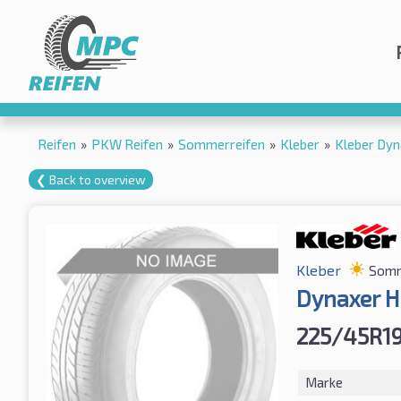
Reifen
»
PKW Reifen
»
Sommerreifen
»
Kleber
»
Kleber Dy
❮ Back to overview
Kleber
Somm
Dynaxer H
225/45R1
Marke