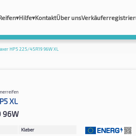
Reifen
▾
Hilfe
▾
Kontakt
Über uns
Verkäuferregistrie
naxer HP5 225/45R19 96W XL
erreifen
P5 XL
9 96W
Kleber