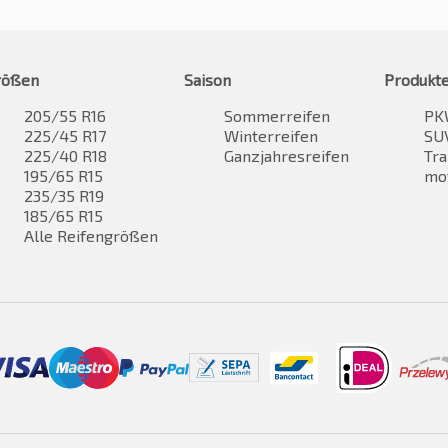
rößen
Saison
Produkt
205/55 R16
Sommerreifen
PK
225/45 R17
Winterreifen
SUV
225/40 R18
Ganzjahresreifen
Tra
195/65 R15
mo
235/35 R19
185/65 R15
Alle Reifengrößen