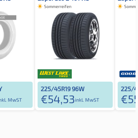
Sommerreifen
Sommer
Y
225/45R19 96W
225/4
€
54,53
€
5
nkl. MwST
inkl. MwST