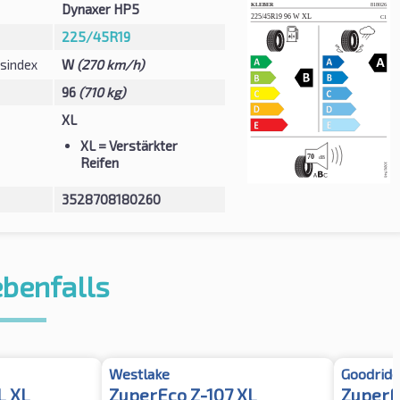
Dynaxer HP5
225/45R19
sindex
W
(270 km/h)
96
(710 kg)
XL
XL
= Verstärkter
Reifen
3528708180260
ebenfalls
Westlake
Goodride
L XL
ZuperEco Z-107 XL
ZuperE