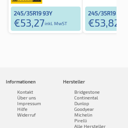
245/35R19 93Y
245/35R19 93Y
€
53,27
€
53,82
inkl. MwST
ink
Informationen
Hersteller
Kontakt
Bridgestone
Über uns
Continental
Impressum
Dunlop
Hilfe
Goodyear
Widerruf
Michelin
Pirelli
Alle Hersteller