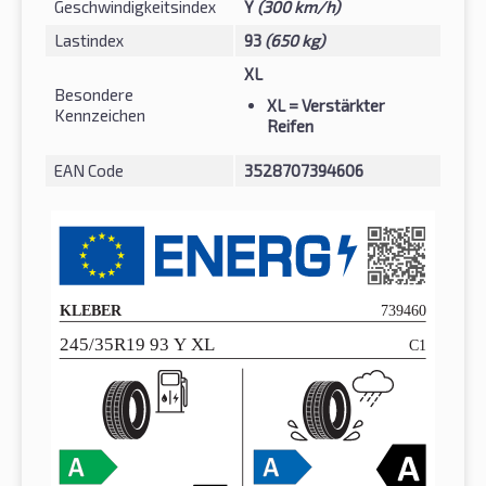
Geschwindigkeitsindex
Y
(300 km/h)
Lastindex
93
(650 kg)
XL
Besondere
XL
= Verstärkter
Kennzeichen
Reifen
EAN Code
3528707394606