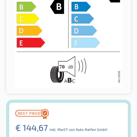
€
144,67
inkl. MwST
von Auto-Raifen GmbH