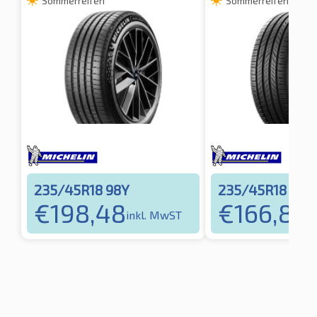
Sommerreifen
Sommerreifen
235/45R18 98Y
235/45R18 98Y
€
198,48
€
166,84
inkl. MwST
i