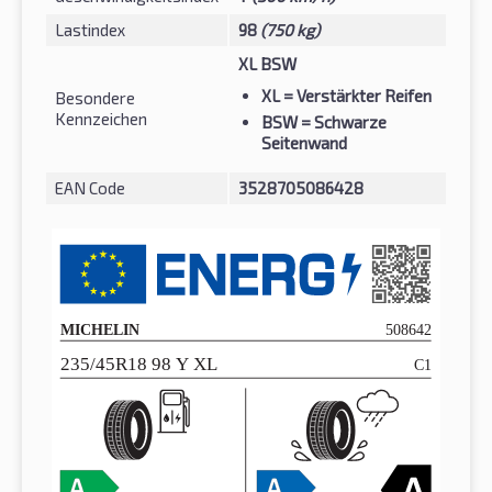
Lastindex
98
(750 kg)
XL BSW
XL
= Verstärkter Reifen
Besondere
Kennzeichen
BSW
= Schwarze
Seitenwand
EAN Code
3528705086428