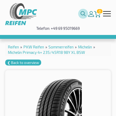
0
Telefon: +49 69 95019669
Reifen
»
PKW Reifen
»
Sommerreifen
»
Michelin
»
Michelin Primacy 4+ 235/45R18 98Y XL BSW
❮ Back to overview