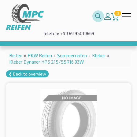
0
Telefon: +49 69 95019669
Reifen
»
PKW Reifen
»
Sommerreifen
»
Kleber
»
Kleber Dynaxer HP5 215/55R16 93W
❮ Back to overview