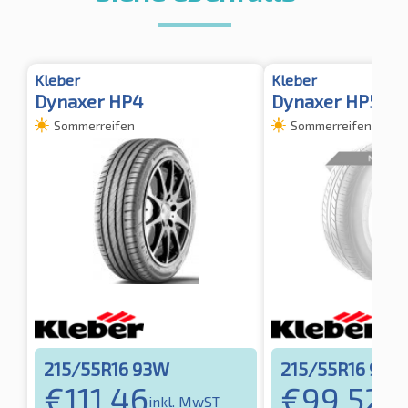
Kleber
Kleber
Dynaxer HP4
Dynaxer HP5 TL
Sommerreifen
Sommerreifen
215/55R16 93W
215/55R16 93V
€
111,46
€
99,52
inkl. MwST
ink