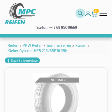
0
Telefon: +49 69 95019669
Reifen
»
PKW Reifen
»
Sommerreifen
»
Kleber
»
Kleber Dynaxer HP5 215/65R16 98H
❮ Back to overview