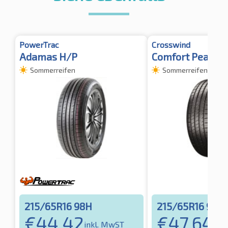
PowerTrac
Crosswind
Adamas H/P
Comfort Peak
Sommerreifen
Sommerreifen
215/65R16 98H
215/65R16 98H
€
44,42
€
47,64
inkl. MwST
ink