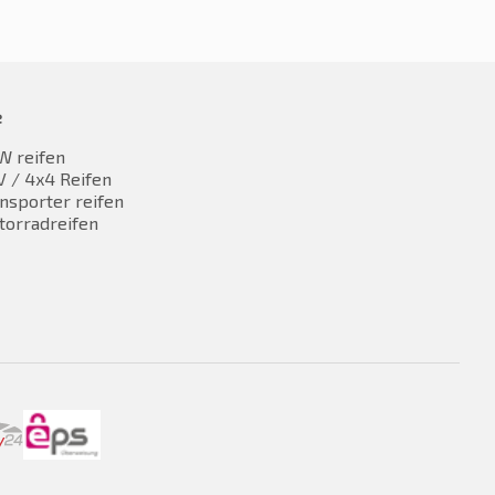
e
W reifen
 / 4x4 Reifen
nsporter reifen
torradreifen