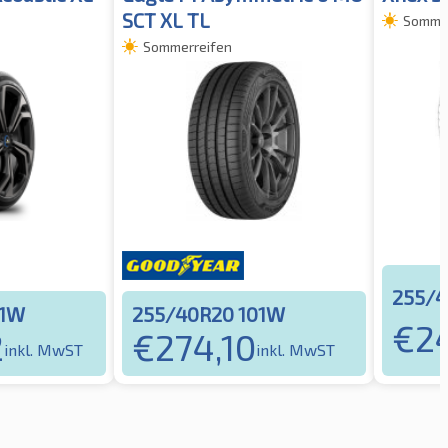
SCT XL TL
Sommer
Sommerreifen
255/4
01W
255/40R20 101W
€
2
2
€
274,10
inkl. MwST
inkl. MwST