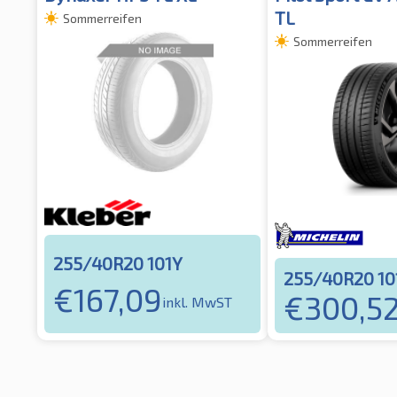
TL
Sommerreifen
Sommerreifen
255/40R20 101Y
255/40R20 1
€
167,09
€
300,5
inkl. MwST