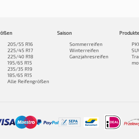
rößen
Saison
Produkt
205/55 R16
Sommerreifen
PK
225/45 R17
Winterreifen
SUV
225/40 R18
Ganzjahresreifen
Tra
195/65 R15
mo
235/35 R19
185/65 R15
Alle Reifengrößen