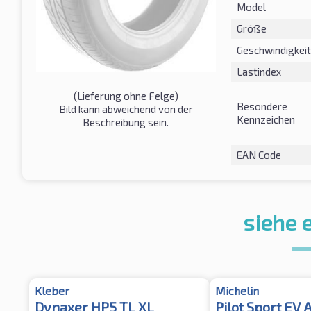
Model
Größe
Geschwindigkeit
Lastindex
(Lieferung ohne Felge)
Besondere
Bild kann abweichend von der
Kennzeichen
Beschreibung sein.
EAN Code
siehe 
Kleber
Michelin
Dynaxer HP5 TL XL
Pilot Sport EV 