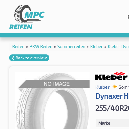
Reifen
»
PKW Reifen
»
Sommerreifen
»
Kleber
»
Kleber Dy
❮ Back to overview
Kleber
Somm
Dynaxer H
255/40R2
Marke