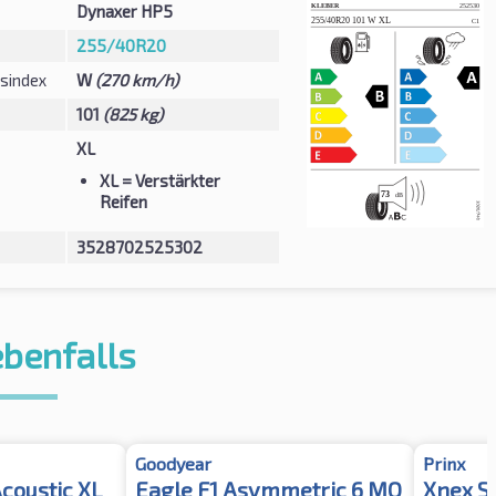
Dynaxer HP5
255/40R20
sindex
W
(270 km/h)
101
(825 kg)
XL
XL
= Verstärkter
Reifen
3528702525302
ebenfalls
Goodyear
Prinx
Acoustic XL
Eagle F1 Asymmetric 6 MO
Xnex S