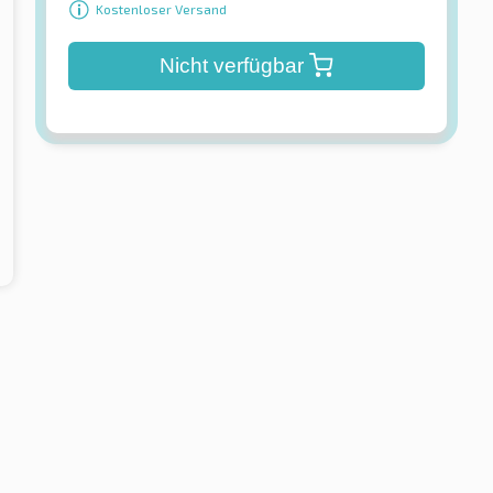
Kostenloser Versand
Nicht verfügbar
Continental
port EV XL BSW
EcoContact 7 S FR XL TL