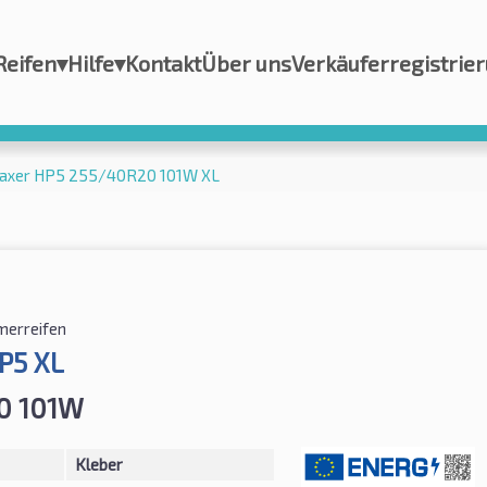
Reifen
▾
Hilfe
▾
Kontakt
Über uns
Verkäuferregistrie
naxer HP5 255/40R20 101W XL
erreifen
P5 XL
0 101W
Kleber