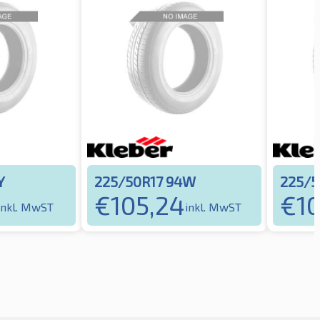
Y
225/50R17 94W
225/5
€
105,24
€
1
inkl. MwST
inkl. MwST