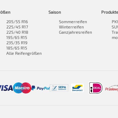
rößen
Saison
Produkt
205/55 R16
Sommerreifen
PK
225/45 R17
Winterreifen
SUV
225/40 R18
Ganzjahresreifen
Tra
195/65 R15
mo
235/35 R19
185/65 R15
Alle Reifengrößen