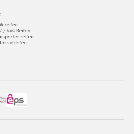
e
W reifen
 / 4x4 Reifen
nsporter reifen
torradreifen