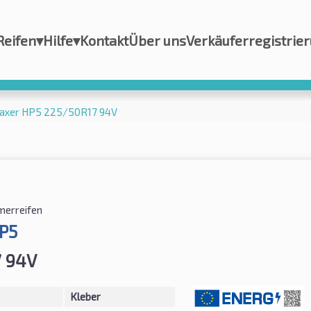
Reifen
▾
Hilfe
▾
Kontakt
Über uns
Verkäuferregistrie
naxer HP5 225/50R17 94V
erreifen
P5
7 94V
Kleber