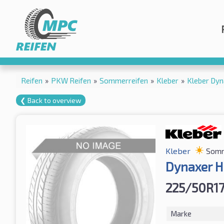
Reifen
»
PKW Reifen
»
Sommerreifen
»
Kleber
»
Kleber Dy
❮ Back to overview
Kleber
Somm
Dynaxer H
225/50R1
Marke