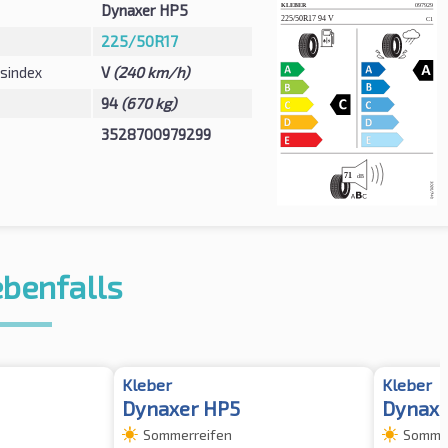
Dynaxer HP5
225/50R17
sindex
V
(240 km/h)
94
(670 kg)
3528700979299
ebenfalls
Kleber
Kleber
Dynaxer HP5
Dynaxe
Sommerreifen
Sommer