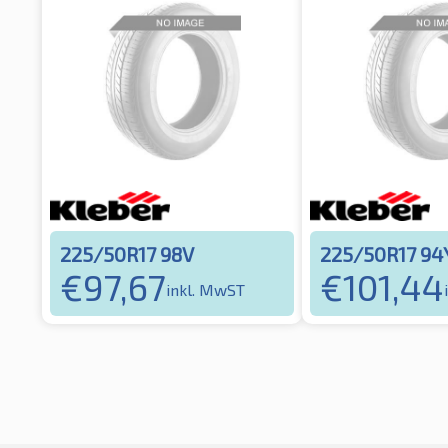
225/50R17 98V
225/50R17 94
€
97,67
€
101,44
inkl. MwST