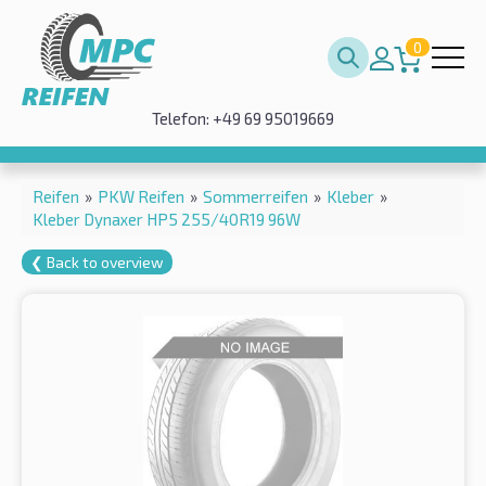
0
Telefon: +49 69 95019669
Reifen
»
PKW Reifen
»
Sommerreifen
»
Kleber
»
Kleber Dynaxer HP5 255/40R19 96W
❮ Back to overview