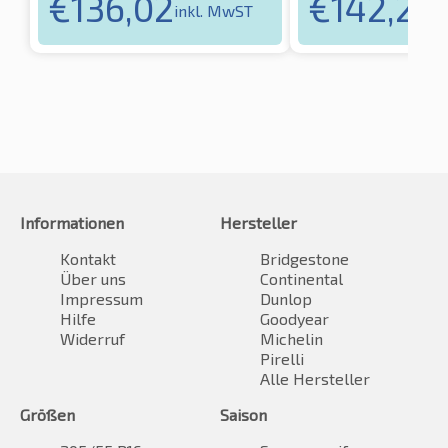
€
136,02
€
142,22
inkl. MwST
i
Informationen
Hersteller
Kontakt
Bridgestone
Über uns
Continental
Impressum
Dunlop
Hilfe
Goodyear
Widerruf
Michelin
Pirelli
Alle Hersteller
Größen
Saison