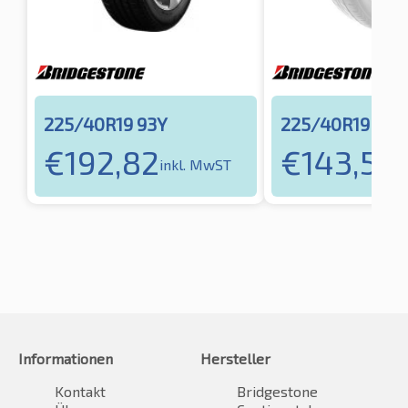
225/40R19 93Y
225/40R19 93Y
€
192,82
€
143,54
inkl. MwST
i
Informationen
Hersteller
Kontakt
Bridgestone