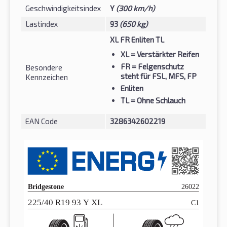
Geschwindigkeitsindex
Y
(300 km/h)
Lastindex
93
(650 kg)
XL FR Enliten TL
XL
= Verstärkter Reifen
FR
= Felgenschutz
Besondere
steht für FSL, MFS, FP
Kennzeichen
Enliten
TL
= Ohne Schlauch
EAN Code
3286342602219