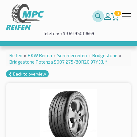
0
Telefon: +49 69 95019669
Reifen
»
PKW Reifen
»
Sommerreifen
»
Bridgestone
»
Bridgestone Potenza S007 275/30R20 97Y XL *
❮ Back to overview