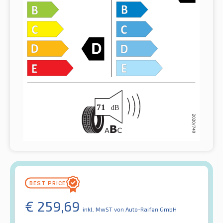
€
259,69
inkl. MwST
von Auto-Raifen GmbH