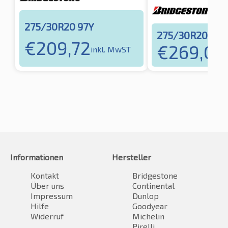
275/30R20 97Y
275/30R20 97Y
€
209,72
€
269,09
inkl. MwST
Informationen
Hersteller
Kontakt
Bridgestone
Über uns
Continental
Impressum
Dunlop
Hilfe
Goodyear
Widerruf
Michelin
Pirelli