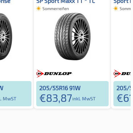
onse
SP Sport Maxx TT * TL
Sport 
Sommerreifen
Sommer
1W
205/55R16 91W
205/5
€
83,87
€
61
l. MwST
inkl. MwST