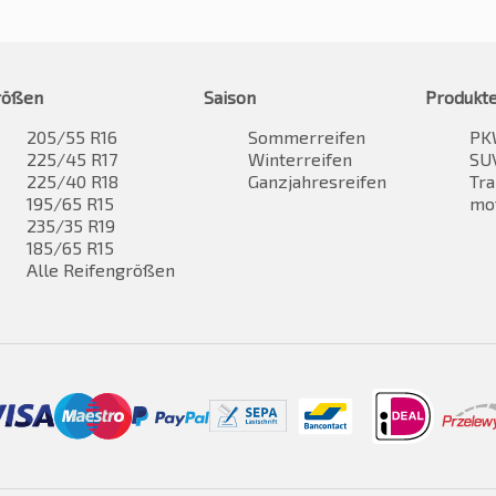
rößen
Saison
Produkt
205/55 R16
Sommerreifen
PK
225/45 R17
Winterreifen
SUV
225/40 R18
Ganzjahresreifen
Tra
195/65 R15
mo
235/35 R19
185/65 R15
Alle Reifengrößen