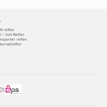
e
W reifen
 / 4x4 Reifen
nsporter reifen
torradreifen