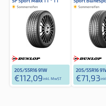
SP Sport Maxx TT * TT
Sport BluResp
Sommerreifen
Sommerreifen
205/55R16 91W
205/55R16 9
€
112,09
€
71,93
inkl. MwST
ink