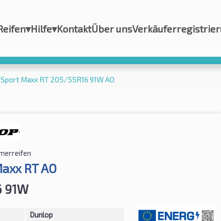
Reifen
▾
Hilfe
▾
Kontakt
Über uns
Verkäuferregistrie
 Sport Maxx RT 205/55R16 91W AO
erreifen
Maxx RT AO
6 91W
Dunlop