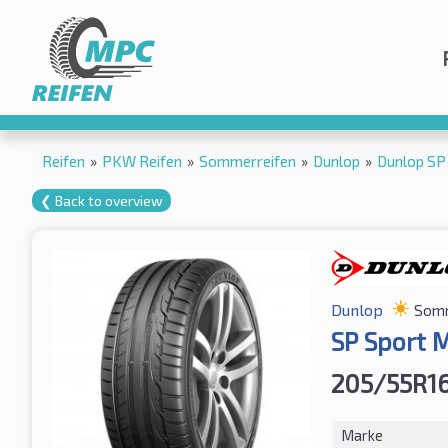
Reifen
»
PKW Reifen
»
Sommerreifen
»
Dunlop
»
Dunlop SP
❮ Back to overview
Dunlop
Somm
SP Sport 
205/55R1
Marke