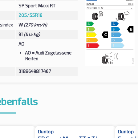
SP Sport Maxx RT
205/55R16
sindex
W
(270 km/h)
91
(615 kg)
AO
AO
= Audi Zugelassene
Reifen
3188649817467
ebenfalls
Dunlop
Dunlop