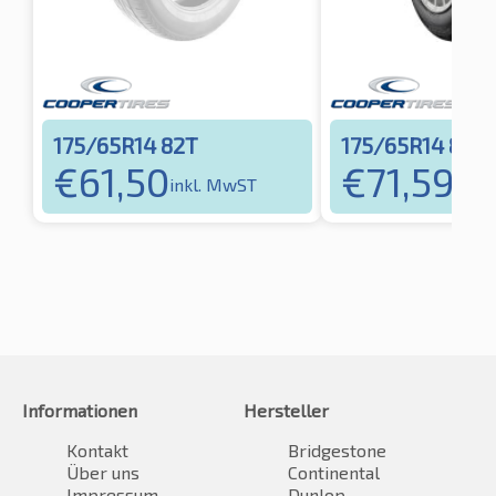
175/65R14 82T
175/65R14 84T
€
61,50
€
71,59
inkl. MwST
inkl
Informationen
Hersteller
Kontakt
Bridgestone
Über uns
Continental
Impressum
Dunlop