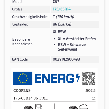
Model
CS7
Größe
175/65R14
Geschwindigkeitsindex
T
(190 km/h)
Lastindex
86
(530 kg)
XL BSW
XL
= Verstärkter Reifen
Besondere
Kennzeichen
BSW
= Schwarze
Seitenwand
EAN Code
0029142900498