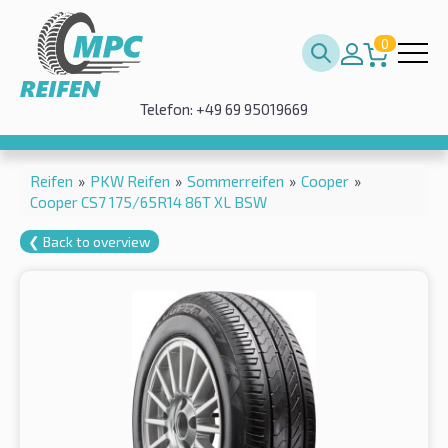
0
Telefon: +49 69 95019669
Reifen
»
PKW Reifen
»
Sommerreifen
»
Cooper
»
Cooper CS7 175/65R14 86T XL BSW
❮ Back to overview