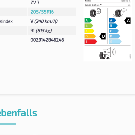
ZV 7
205/55R16
sindex
V
(240 km/h)
91
(615 kg)
0029142846246
ebenfalls