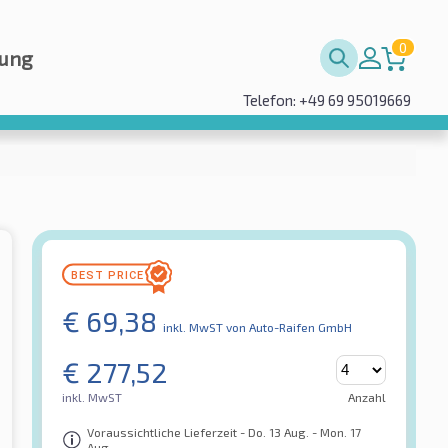
0
rung
Telefon: +49 69 95019669
€
69,38
inkl. MwST
von Auto-Raifen GmbH
€
277,52
inkl. MwST
Anzahl
Voraussichtliche Lieferzeit - Do. 13 Aug. - Mon. 17
Aug.