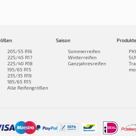
rößen
Saison
Produkt
205/55 R16
Sommerreifen
PK
225/45 R17
Winterreifen
SUV
225/40 R18
Ganzjahresreifen
Tra
195/65 R15
mo
235/35 R19
185/65 R15
Alle Reifengrößen