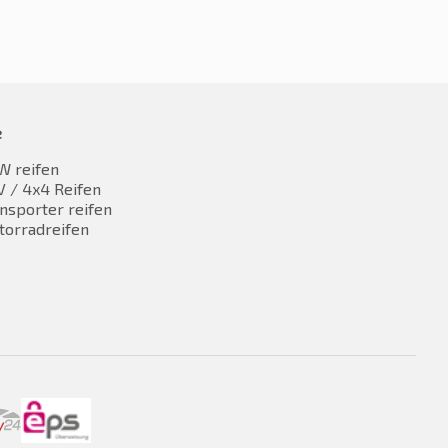
e
W reifen
 / 4x4 Reifen
nsporter reifen
torradreifen