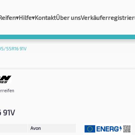
Reifen
▾
Hilfe
▾
Kontakt
Über uns
Verkäuferregistrie
05/55R16 91V
reifen
 91V
Avon