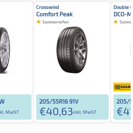
Crosswind
Double C
Comfort Peak
DCO-M
Sommerreifen
Sommer
4W
205/55R16 91V
205/5
€
40,63
€
41
nkl. MwST
inkl. MwST