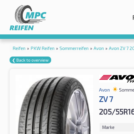
Reifen
»
PKW Reifen
»
Sommerreifen
»
Avon
»
Avon ZV 7 2
❮ Back to overview
Avon
Sommer
ZV 7
205/55R16
Marke