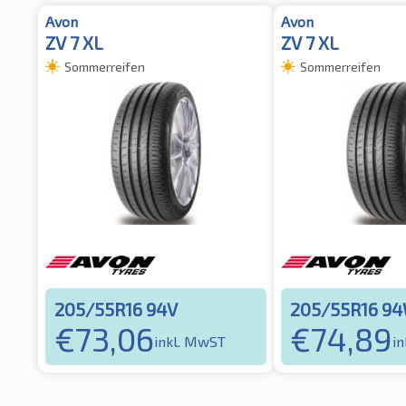
Avon
Avon
ZV 7 XL
ZV 7 XL
Sommerreifen
Sommerreifen
205/55R16 94V
205/55R16 9
€
73,06
€
74,89
inkl. MwST
i