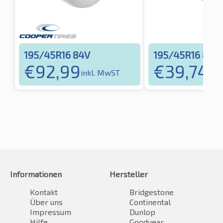
195/45R16 84V
195/45R16 84V
€
92,99
€
39,74
inkl. MwST
ink
Informationen
Hersteller
Kontakt
Bridgestone
Über uns
Continental
Impressum
Dunlop
Hilfe
Goodyear