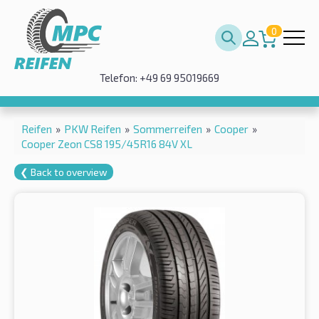
0
Telefon: +49 69 95019669
Reifen
»
PKW Reifen
»
Sommerreifen
»
Cooper
»
Cooper Zeon CS8 195/45R16 84V XL
❮ Back to overview