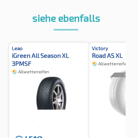
siehe ebenfalls
Leao
Victory
iGreen All Season XL
Road AS XL
3PMSF
Allwetterreifen
Allwetterreifen