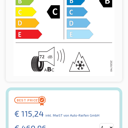
€
115,24
inkl. MwST
von Auto-Raifen GmbH