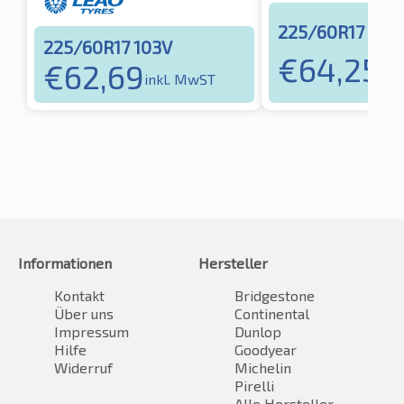
225/60R17 103
225/60R17 103V
€
64,25
€
62,69
ink
inkl. MwST
Informationen
Hersteller
Kontakt
Bridgestone
Über uns
Continental
Impressum
Dunlop
Hilfe
Goodyear
Widerruf
Michelin
Pirelli
Alle Hersteller