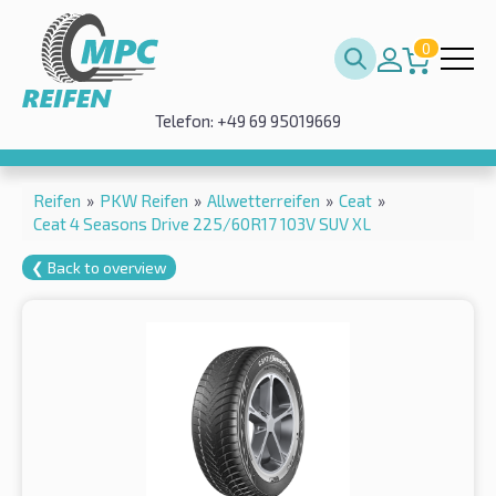
0
Telefon: +49 69 95019669
Reifen
»
PKW Reifen
»
Allwetterreifen
»
Ceat
»
Ceat 4 Seasons Drive 225/60R17 103V SUV XL
❮ Back to overview