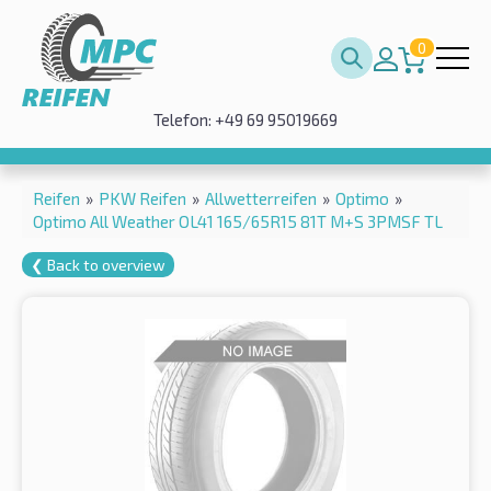
0
Telefon: +49 69 95019669
Reifen
»
PKW Reifen
»
Allwetterreifen
»
Optimo
»
Optimo All Weather OL41 165/65R15 81T M+S 3PMSF TL
❮ Back to overview