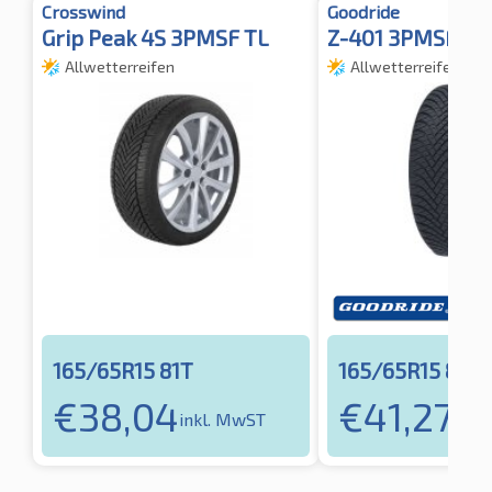
Crosswind
Goodride
Grip Peak 4S 3PMSF TL
Z-401 3PMSF M
Allwetterreifen
Allwetterreifen
165/65R15 81T
165/65R15 81T
€
38,04
€
41,27
inkl. MwST
inkl