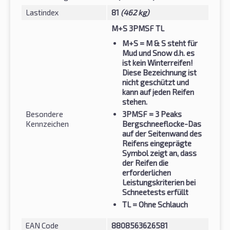
Lastindex
81
(462 kg)
M+S 3PMSF TL
M+S
= M & S steht für
Mud und Snow d.h. es
ist kein Winterreifen!
Diese Bezeichnung ist
nicht geschützt und
kann auf jeden Reifen
stehen.
Besondere
3PMSF
= 3 Peaks
Kennzeichen
Bergschneeflocke-Das
auf der Seitenwand des
Reifens eingeprägte
Symbol zeigt an, dass
der Reifen die
erforderlichen
Leistungskriterien bei
Schneetests erfüllt
TL
= Ohne Schlauch
EAN Code
8808563626581