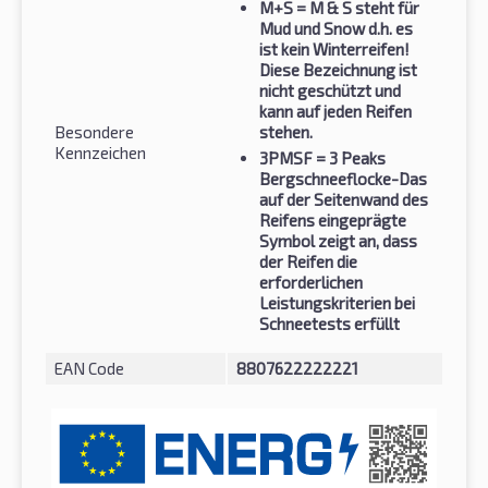
M+S
= M & S steht für
Mud und Snow d.h. es
ist kein Winterreifen!
Diese Bezeichnung ist
nicht geschützt und
kann auf jeden Reifen
Besondere
stehen.
Kennzeichen
3PMSF
= 3 Peaks
Bergschneeflocke-Das
auf der Seitenwand des
Reifens eingeprägte
Symbol zeigt an, dass
der Reifen die
erforderlichen
Leistungskriterien bei
Schneetests erfüllt
EAN Code
8807622222221