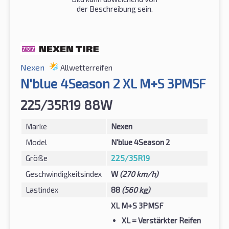
der Beschreibung sein.
Nexen
Allwetterreifen
N'blue 4Season 2 XL M+S 3PMSF
225/35R19 88W
Marke
Nexen
Model
N'blue 4Season 2
Größe
225/35R19
Geschwindigkeitsindex
W
(270 km/h)
Lastindex
88
(560 kg)
XL M+S 3PMSF
XL
= Verstärkter Reifen