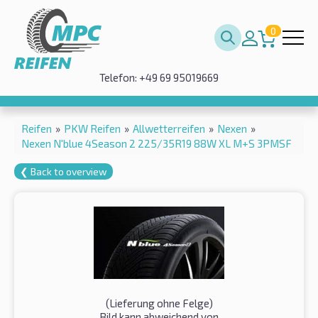
0
Telefon: +49 69 95019669
Reifen
»
PKW Reifen
»
Allwetterreifen
»
Nexen
»
Nexen N'blue 4Season 2 225/35R19 88W XL M+S 3PMSF
❮ Back to overview
(Lieferung ohne Felge)
Bild kann abweichend von