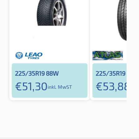
225/35R19 88W
225/35R19 88
€
51,30
€
53,88
inkl. MwST
ink