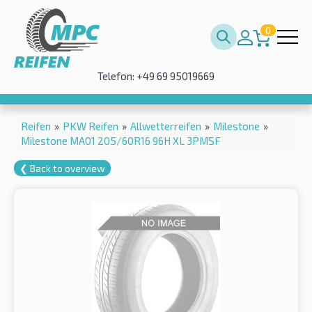
0
Telefon: +49 69 95019669
Reifen
»
PKW Reifen
»
Allwetterreifen
»
Milestone
»
Milestone MA01 205/60R16 96H XL 3PMSF
❮ Back to overview