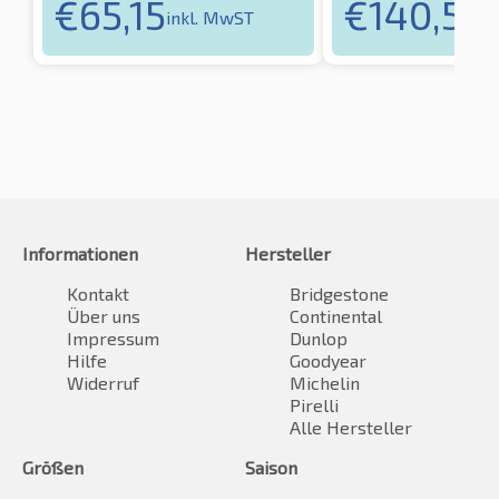
€
65,15
€
140,52
inkl. MwST
i
Informationen
Hersteller
Kontakt
Bridgestone
Über uns
Continental
Impressum
Dunlop
Hilfe
Goodyear
Widerruf
Michelin
Pirelli
Alle Hersteller
Größen
Saison