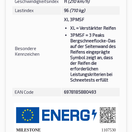
Geschwindigkeitsindex
H
(210 km/h)
Lastindex
96
(710 kg)
XL 3PMSF
XL
= Verstärkter Reifen
3PMSF
= 3 Peaks
Bergschneeflocke-Das
auf der Seitenwand des
Besondere
Reifens eingeprägte
Kennzeichen
Symbol zeigt an, dass
der Reifen die
erforderlichen
Leistungskriterien bei
Schneetests erfüllt
EAN Code
6978185880493