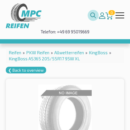
0
Telefon: +49 69 95019669
Reifen
»
PKW Reifen
»
Allwetterreifen
»
KingBoss
»
KingBoss AS365 205/55R17 95W XL
❮ Back to overview