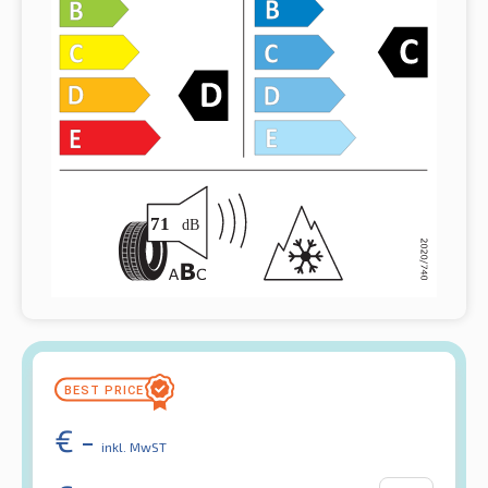
€
-
inkl. MwST