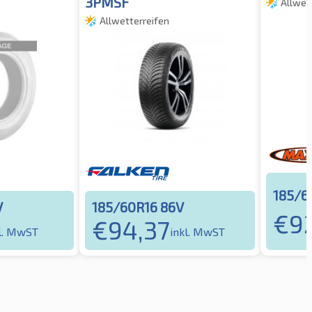
3PMSF
Allwet
Allwetterreifen
185/6
V
185/60R16 86V
€
9
€
94,37
l. MwST
inkl. MwST