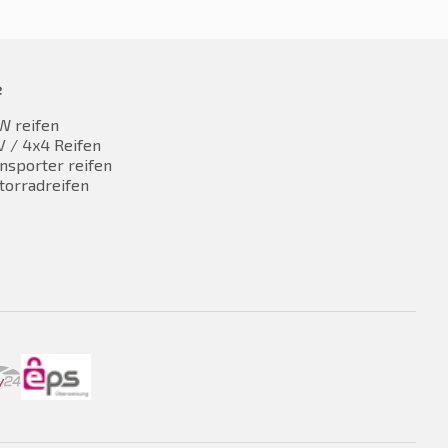
e
W reifen
 / 4x4 Reifen
nsporter reifen
torradreifen