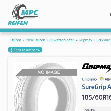
Reifen
»
PKW Reifen
»
Allwetterreifen
»
Gripmax
»
Gripmax 
❮ Back to overview
Gripmax
All
SureGrip 
185/60R1
Marke