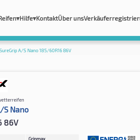
Reifen
▾
Hilfe
▾
Kontakt
Über uns
Verkäuferregistrie
SureGrip A/S Nano 185/60R16 86V
wetterreifen
A/S Nano
6 86V
Gripmax