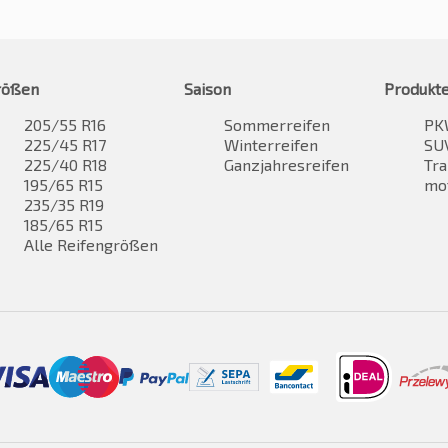
rößen
Saison
Produkt
205/55 R16
Sommerreifen
PK
225/45 R17
Winterreifen
SUV
225/40 R18
Ganzjahresreifen
Tra
195/65 R15
mo
235/35 R19
185/65 R15
Alle Reifengrößen