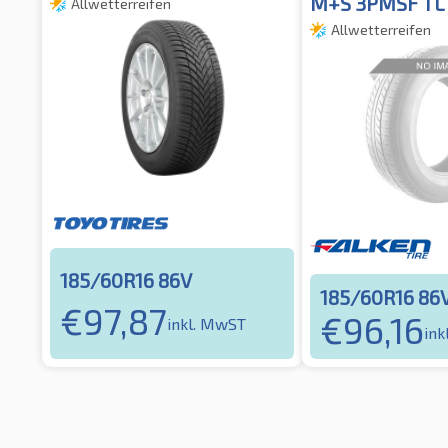
M+S 3PMSF TL
Allwetterreifen
Allwetterreifen
185/60R16 86V
185/60R16 86
€
97,87
€
96,16
inkl. MwST
ink