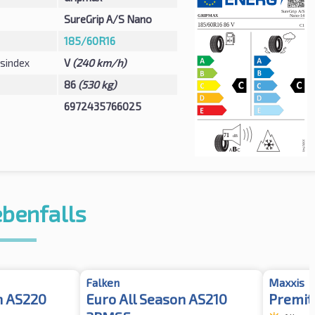
SureGrip A/S Nano
185/60R16
sindex
V
(240 km/h)
86
(530 kg)
6972435766025
ebenfalls
Falken
Maxxis
n AS220
Euro All Season AS210
Premit