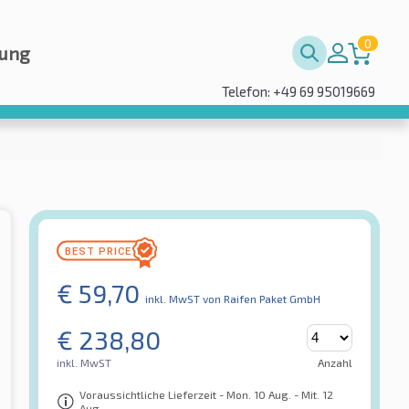
0
rung
Telefon: +49 69 95019669
€
59,70
inkl. MwST
von Raifen Paket GmbH
€
238,80
inkl. MwST
Anzahl
Voraussichtliche Lieferzeit - Mon. 10 Aug. - Mit. 12
Aug.