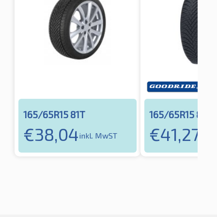
165/65R15 81T
165/65R15 81T
€
38,04
€
41,27
inkl. MwST
inkl