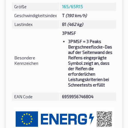
Größe
165/65R15
Geschwindigkeitsindex
T
(190 km/h)
Lastindex
81
(462 kg)
3PMSF
3PMSF
= 3 Peaks
Bergschneeflocke-Das
auf der Seitenwand des
Besondere
Reifens eingeprägte
Kennzeichen
Symbol zeigt an, dass
der Reifen die
erforderlichen
Leistungskriterien bei
Schneetests erfüllt
EAN Code
6959956746804