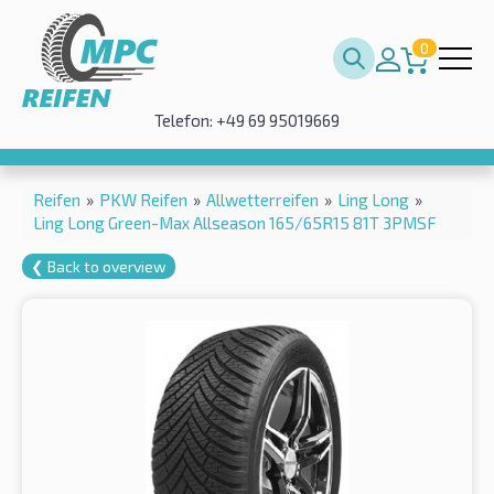
0
Telefon: +49 69 95019669
Reifen
»
PKW Reifen
»
Allwetterreifen
»
Ling Long
»
Ling Long Green-Max Allseason 165/65R15 81T 3PMSF
❮ Back to overview