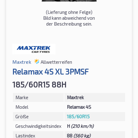
(Lieferung ohne Felge)
Bild kann abweichend von
der Beschreibung sein.
Maxtrek
Allwetterreifen
Relamax 4S XL 3PMSF
185/60R15 88H
Marke
Maxtrek
Model
Relamax 4S
Größe
185/60R15
Geschwindigkeitsindex
H
(210 km/h)
Lastindex
88
(560 kg)