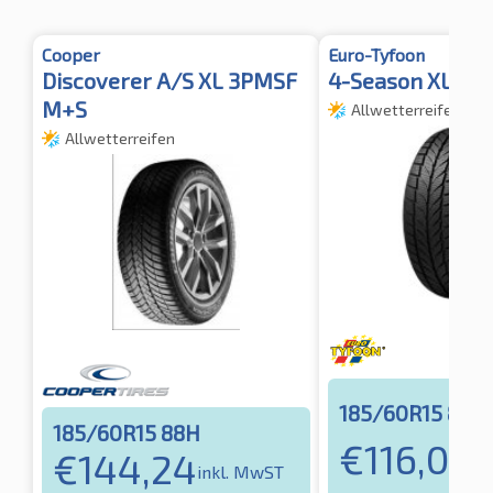
Cooper
Euro-Tyfoon
Discoverer A/S XL 3PMSF
4-Season XL 3P
M+S
Allwetterreifen
Allwetterreifen
185/60R15 88H
185/60R15 88H
€
116,00
€
144,24
in
inkl. MwST