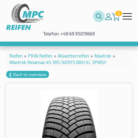
0
Telefon: +49 69 95019669
Reifen
»
PKW Reifen
»
Allwetterreifen
»
Maxtrek
»
Maxtrek Relamax 4S 185/60R15 88H XL 3PMSF
❮ Back to overview