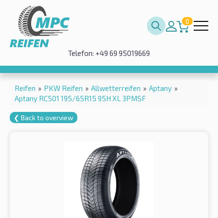
0
Telefon: +49 69 95019669
Reifen
»
PKW Reifen
»
Allwetterreifen
»
Aptany
»
Aptany RC501 195/65R15 95H XL 3PMSF
❮ Back to overview