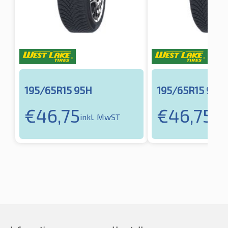
195/65R15 95H
195/65R15 95H
€
46,75
€
46,75
inkl. MwST
ink