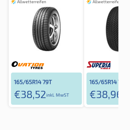
Allwetterreifen
Allwetterreifen
165/65R14 79T
165/65R14 79T
€
38,52
€
38,96
inkl. MwST
ink