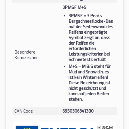
3PMSF M+S
3PMSF
= 3 Peaks
Bergschneeflocke-Das
auf der Seitenwand des
Reifens eingeprägte
Symbol zeigt an, dass
der Reifen die
erforderlichen
Besondere
Leistungskriterien bei
Kennzeichen
Schneetests erfüllt
M+S
= M & S steht für
Mud und Snow d.h. es
ist kein Winterreifen!
Diese Bezeichnung ist
nicht geschützt und
kann auf jeden Reifen
stehen.
EAN Code
6950306341380