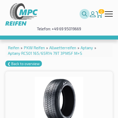
0
Telefon: +49 69 95019669
Reifen
»
PKW Reifen
»
Allwetterreifen
»
Aptany
»
Aptany RC501 165/65R14 79T 3PMSF M+S
❮ Back to overview