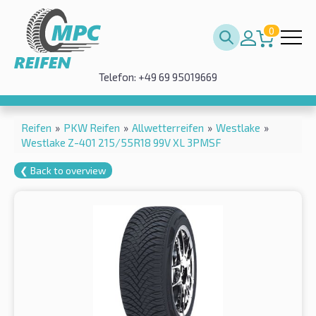
0
Telefon: +49 69 95019669
Reifen
»
PKW Reifen
»
Allwetterreifen
»
Westlake
»
Westlake Z-401 215/55R18 99V XL 3PMSF
❮ Back to overview