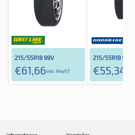
215/55R18 99V
215/55R18 99V
€
61,66
€
55,34
inkl. MwST
ink
Informationen
Hersteller