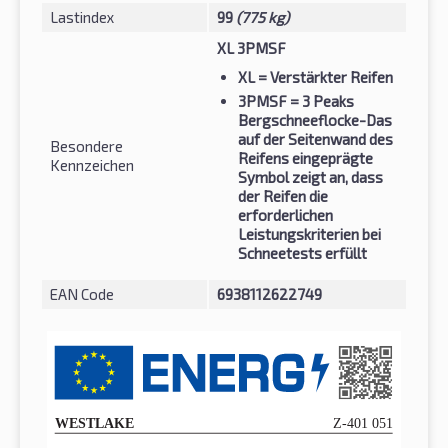
Lastindex
99
(775 kg)
XL 3PMSF
XL
= Verstärkter Reifen
3PMSF
= 3 Peaks
Bergschneeflocke-Das
auf der Seitenwand des
Besondere
Reifens eingeprägte
Kennzeichen
Symbol zeigt an, dass
der Reifen die
erforderlichen
Leistungskriterien bei
Schneetests erfüllt
EAN Code
6938112622749