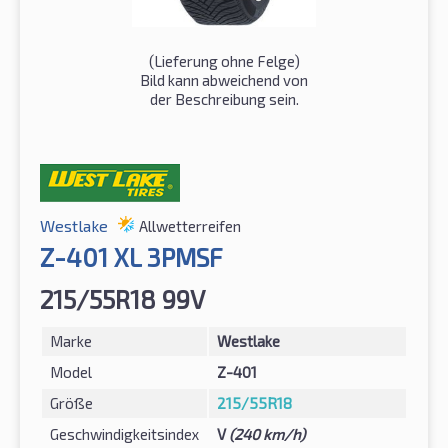
(Lieferung ohne Felge)
Bild kann abweichend von
der Beschreibung sein.
Westlake
Allwetterreifen
Z-401 XL 3PMSF
215/55R18 99V
Marke
Westlake
Model
Z-401
Größe
215/55R18
Geschwindigkeitsindex
V
(240 km/h)