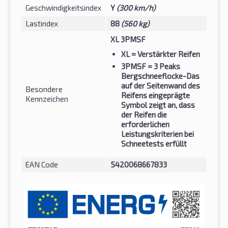
Geschwindigkeitsindex
Y
(300 km/h)
Lastindex
88
(560 kg)
XL 3PMSF
XL
= Verstärkter Reifen
3PMSF
= 3 Peaks
Bergschneeflocke-Das
auf der Seitenwand des
Besondere
Reifens eingeprägte
Kennzeichen
Symbol zeigt an, dass
der Reifen die
erforderlichen
Leistungskriterien bei
Schneetests erfüllt
EAN Code
5420068667833