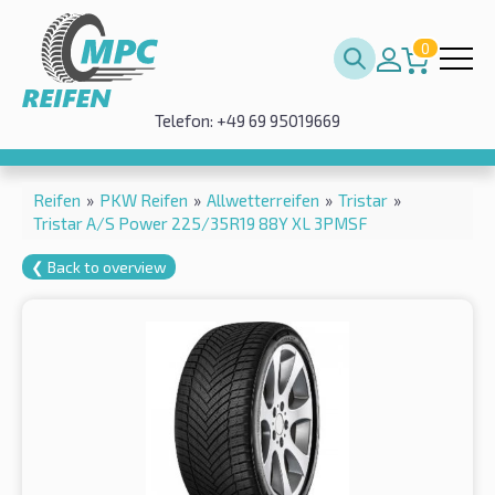
0
Telefon: +49 69 95019669
Reifen
»
PKW Reifen
»
Allwetterreifen
»
Tristar
»
Tristar A/S Power 225/35R19 88Y XL 3PMSF
❮ Back to overview