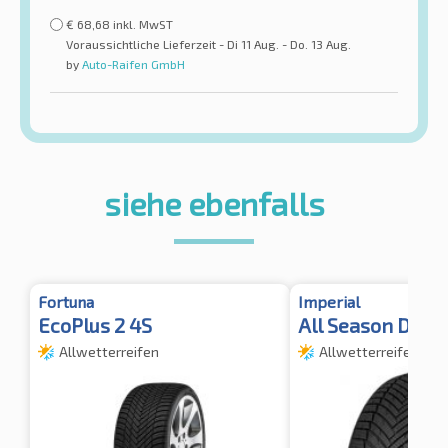
€
68,68
inkl. MwST
Voraussichtliche Lieferzeit - Di 11 Aug. - Do. 13 Aug.
by
Auto-Raifen GmbH
siehe ebenfalls
Fortuna
Imperial
EcoPlus 2 4S
All Season Driv
Allwetterreifen
Allwetterreifen