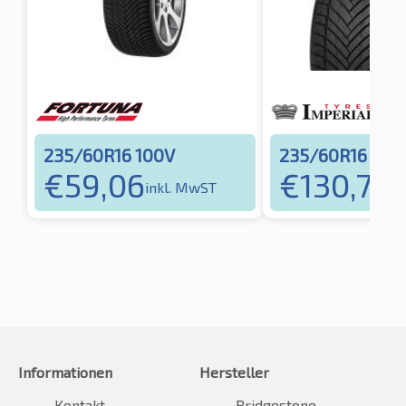
235/60R16 100V
235/60R16 100
€
59,06
€
130,79
inkl. MwST
in
Informationen
Hersteller
Kontakt
Bridgestone