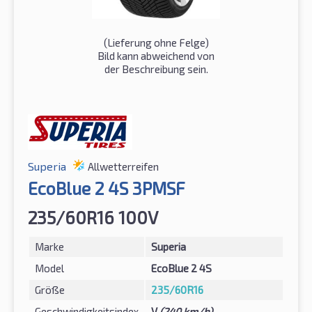
(Lieferung ohne Felge)
Bild kann abweichend von
der Beschreibung sein.
Superia
Allwetterreifen
EcoBlue 2 4S 3PMSF
235/60R16 100V
Marke
Superia
Model
EcoBlue 2 4S
Größe
235/60R16
Geschwindigkeitsindex
V
(240 km/h)