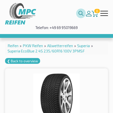
0
Telefon: +49 69 95019669
Reifen
»
PKW Reifen
»
Allwetterreifen
»
Superia
»
Superia EcoBlue 2 4S 235/60R16 100V 3PMSF
❮ Back to overview