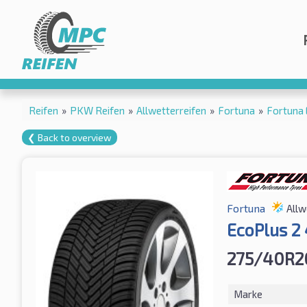
Reifen
»
PKW Reifen
»
Allwetterreifen
»
Fortuna
»
Fortuna
❮ Back to overview
Fortuna
Allw
EcoPlus 2
275/40R2
Marke