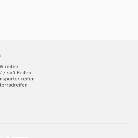
e
W reifen
 / 4x4 Reifen
nsporter reifen
torradreifen