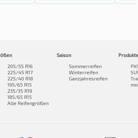
rößen
Saison
Produkt
205/55 R16
Sommerreifen
PK
225/45 R17
Winterreifen
SUV
225/40 R18
Ganzjahresreifen
Tra
195/65 R15
mo
235/35 R19
185/65 R15
Alle Reifengrößen