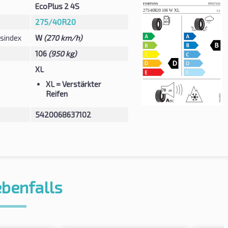
EcoPlus 2 4S
275/40R20
sindex
W
(270 km/h)
106
(950 kg)
XL
XL
= Verstärkter
Reifen
5420068637102
ebenfalls