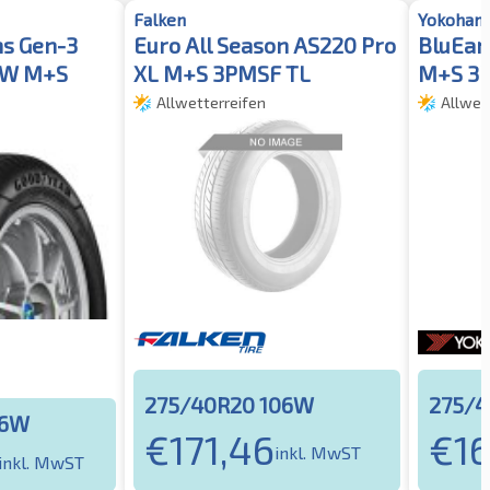
Falken
Yokoham
ns Gen-3
Euro All Season AS220 Pro
BluEar
SW M+S
XL M+S 3PMSF TL
M+S 3
Allwetterreifen
Allwet
275/40R20 106W
275/4
06W
€
171,46
€
16
inkl. MwST
inkl. MwST