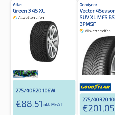
Atlas
Goodyear
Green 3 4S XL
Vector 4Seaso
SUV XL MFS B
Allwetterreifen
3PMSF
Allwetterreifen
275/40R20 106W
275/40R20 1
€
88,51
inkl. MwST
€
201,05