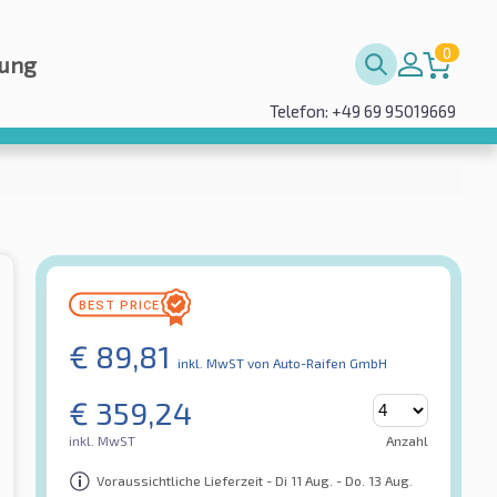
0
rung
Telefon: +49 69 95019669
€
89,81
inkl. MwST
von Auto-Raifen GmbH
€
359,24
inkl. MwST
Anzahl
Voraussichtliche Lieferzeit - Di 11 Aug. - Do. 13 Aug.