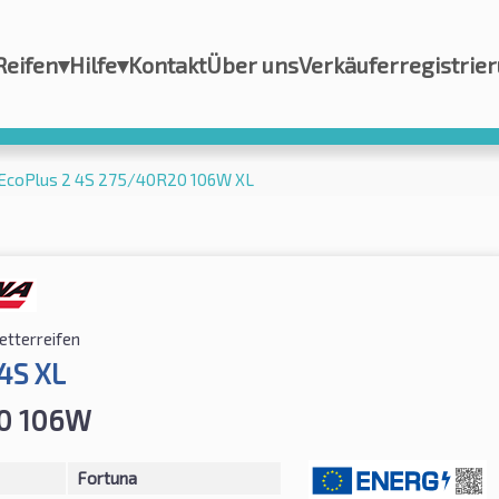
Reifen
▾
Hilfe
▾
Kontakt
Über uns
Verkäuferregistrie
 EcoPlus 2 4S 275/40R20 106W XL
etterreifen
 4S XL
0 106W
Fortuna