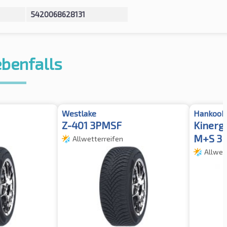
5420068628131
ebenfalls
Westlake
Hankook
Z-401 3PMSF
Kinerg
M+S 3
Allwetterreifen
Allwet