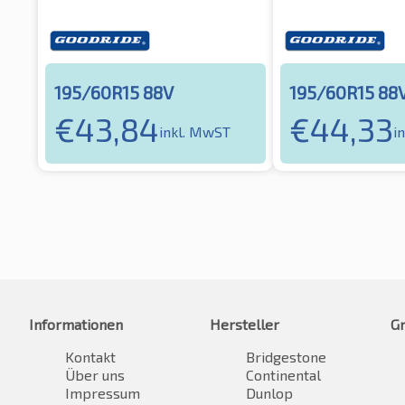
195/60R15 88V
195/60R15 88
€
43,84
€
44,33
inkl. MwST
i
Informationen
Hersteller
G
Kontakt
Bridgestone
Über uns
Continental
Impressum
Dunlop