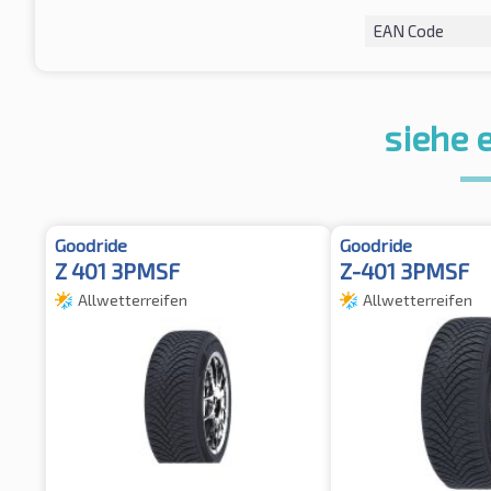
EAN Code
siehe 
Goodride
Goodride
Z 401 3PMSF
Z-401 3PMSF
Allwetterreifen
Allwetterreifen