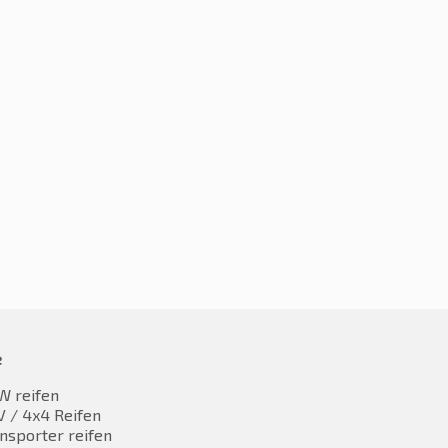
0R15 88V
195/60R15 88V
0,30
€
82,90
inkl. MwST
inkl. MwST
e
W reifen
 / 4x4 Reifen
nsporter reifen