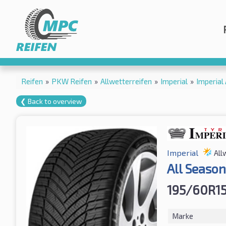
Reifen
»
PKW Reifen
»
Allwetterreifen
»
Imperial
»
Imperial
❮ Back to overview
Imperial
All
All Seaso
195/60R1
Marke