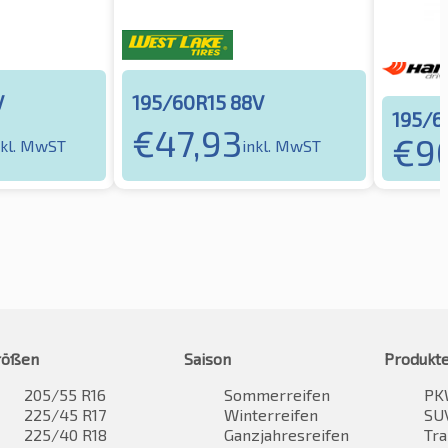
V
195/60R15 88V
195/6
€
47,93
€
9
nkl. MwST
inkl. MwST
rößen
Saison
Produkt
205/55 R16
Sommerreifen
PK
225/45 R17
Winterreifen
SUV
225/40 R18
Ganzjahresreifen
Tra