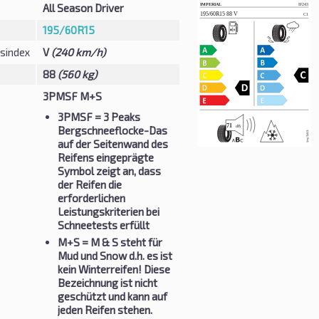
All Season Driver
195/60R15
sindex
V
(240 km/h)
88
(560 kg)
3PMSF M+S
3PMSF
= 3 Peaks
Bergschneeflocke-Das
auf der Seitenwand des
Reifens eingeprägte
Symbol zeigt an, dass
der Reifen die
erforderlichen
Leistungskriterien bei
Schneetests erfüllt
M+S
= M & S steht für
Mud und Snow d.h. es ist
kein Winterreifen! Diese
Bezeichnung ist nicht
geschützt und kann auf
jeden Reifen stehen.