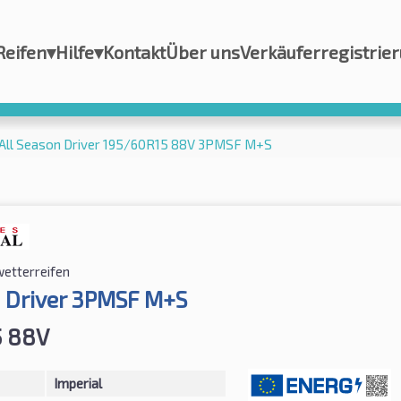
Reifen
▾
Hilfe
▾
Kontakt
Über uns
Verkäuferregistrie
 All Season Driver 195/60R15 88V 3PMSF M+S
wetterreifen
n Driver 3PMSF M+S
5 88V
Imperial