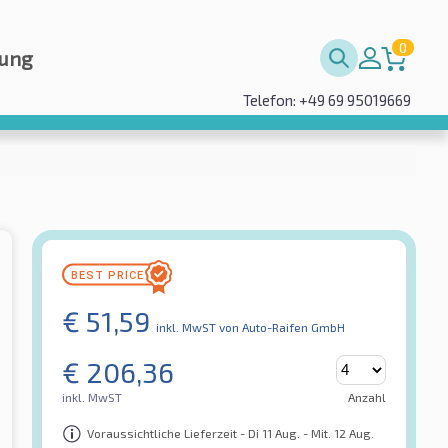
0
rung
Telefon: +49 69 95019669
€
51,59
inkl. MwST
von Auto-Raifen GmbH
€
206,36
inkl. MwST
Anzahl
Voraussichtliche Lieferzeit - Di 11 Aug. - Mit. 12 Aug.