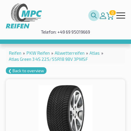
0
Telefon: +49 69 95019669
Reifen
»
PKW Reifen
»
Allwetterreifen
»
Atlas
»
Atlas Green 3 4S 225/55R18 98V 3PMSF
❮ Back to overview