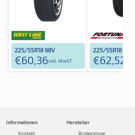
225/55R18 98V
225/55R18 98V
€
60,36
€
62,52
inkl. MwST
ink
Informationen
Hersteller
Kontakt
Bridgestone