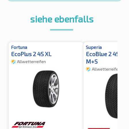
siehe ebenfalls
Fortuna
Superia
EcoPlus 2 4S XL
EcoBlue 2 4S XL
M+S
Allwetterreifen
Allwetterreifen