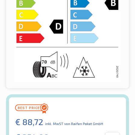
€
88,72
inkl. MwST
von Raifen Paket GmbH