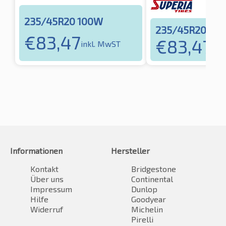
235/45R20 100W
235/45R20 10
€
83,47
€
83,47
inkl. MwST
ink
Informationen
Hersteller
Kontakt
Bridgestone
Über uns
Continental
Impressum
Dunlop
Hilfe
Goodyear
Widerruf
Michelin
Pirelli