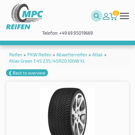
0
Telefon: +49 69 95019669
Reifen
»
PKW Reifen
»
Allwetterreifen
»
Atlas
»
Atlas Green 3 4S 235/45R20 100W XL
❮ Back to overview