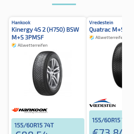
Hankook
Vredestein
Kinergy 4S 2 (H750) BSW
Quatrac M+S 3P
M+S 3PMSF
Allwetterreifen
Allwetterreifen
155/60R15 74T
155/60R15 74T
€
73,84
ink