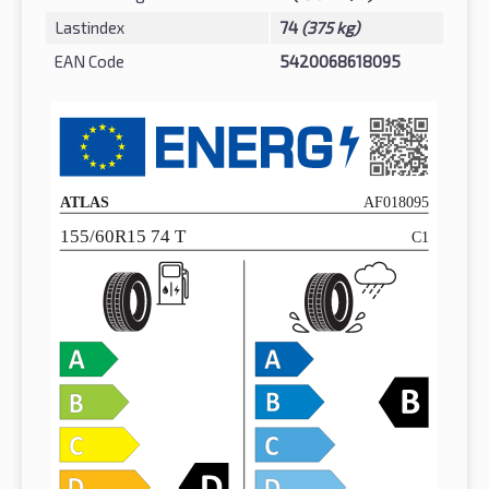
Lastindex
74
(375 kg)
EAN Code
5420068618095