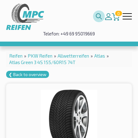
0
Telefon: +49 69 95019669
Reifen
»
PKW Reifen
»
Allwetterreifen
»
Atlas
»
Atlas Green 3 4S 155/60R15 74T
❮ Back to overview