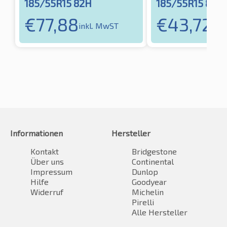
185/55R15 82H
185/55R15 82H
€
77,88
€
43,72
inkl. MwST
ink
Informationen
Hersteller
Kontakt
Bridgestone
Über uns
Continental
Impressum
Dunlop
Hilfe
Goodyear
Widerruf
Michelin
Pirelli
Alle Hersteller