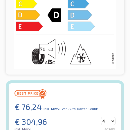
€
76,24
inkl. MwST
von Auto-Raifen GmbH
€
304,96
inkl. MwST
Anzahl