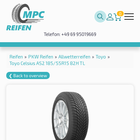
0
Telefon: +49 69 95019669
Reifen
»
PKW Reifen
»
Allwetterreifen
»
Toyo
»
Toyo Celsius AS2 185/55R15 82H TL
❮ Back to overview