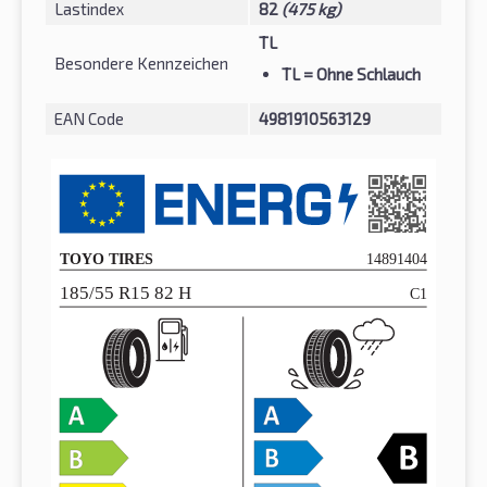
Lastindex
82
(475 kg)
TL
Besondere Kennzeichen
TL
= Ohne Schlauch
EAN Code
4981910563129