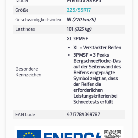
Model
Premitra AS AP3
Größe
225/55R17
Geschwindigkeitsindex
W
(270 km/h)
Lastindex
101
(825 kg)
XL 3PMSF
XL
= Verstärkter Reifen
3PMSF
= 3 Peaks
Bergschneeflocke-Das
auf der Seitenwand des
Besondere
Reifens eingeprägte
Kennzeichen
Symbol zeigt an, dass
der Reifen die
erforderlichen
Leistungskriterien bei
Schneetests erfüllt
EAN Code
4717784349787