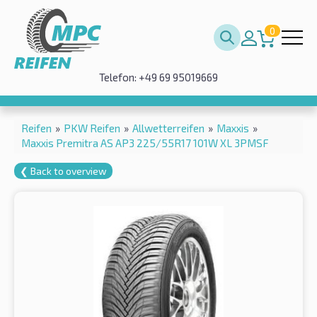
0
Telefon: +49 69 95019669
Reifen
»
PKW Reifen
»
Allwetterreifen
»
Maxxis
»
Maxxis Premitra AS AP3 225/55R17 101W XL 3PMSF
❮ Back to overview