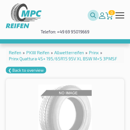
0
Telefon: +49 69 95019669
Reifen
»
PKW Reifen
»
Allwetterreifen
»
Prinx
»
Prinx Quattura 4S+ 195/65R15 95V XL BSW M+S 3PMSF
❮ Back to overview