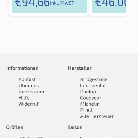
€
94,66
€
46,00
inkl. MwST
ink
Informationen
Hersteller
Kontakt
Bridgestone
Über uns
Continental
Impressum
Dunlop
Hilfe
Goodyear
Widerruf
Michelin
Pirelli
Alle Hersteller
Größen
Saison