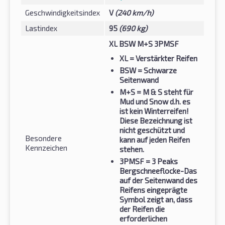
Geschwindigkeitsindex
V
(240 km/h)
Lastindex
95
(690 kg)
XL BSW M+S 3PMSF
XL
= Verstärkter Reifen
BSW
= Schwarze
Seitenwand
M+S
= M & S steht für
Mud und Snow d.h. es
ist kein Winterreifen!
Diese Bezeichnung ist
nicht geschützt und
Besondere
kann auf jeden Reifen
Kennzeichen
stehen.
3PMSF
= 3 Peaks
Bergschneeflocke-Das
auf der Seitenwand des
Reifens eingeprägte
Symbol zeigt an, dass
der Reifen die
erforderlichen