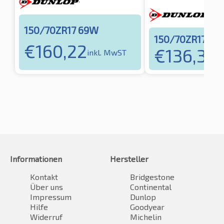
150/70ZR17 69W
150/70ZR17 69
€
160,22
€
136,38
inkl. MwST
i
Informationen
Hersteller
Kontakt
Bridgestone
Über uns
Continental
Impressum
Dunlop
Hilfe
Goodyear
Widerruf
Michelin