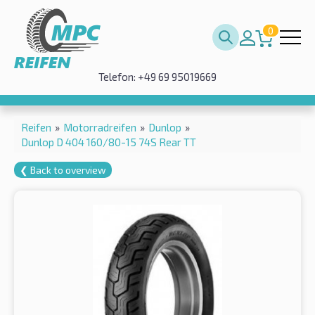
0
Telefon: +49 69 95019669
Reifen
»
Motorradreifen
»
Dunlop
»
Dunlop D 404 160/80-15 74S Rear TT
❮ Back to overview