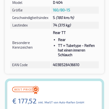
Model
D 404
Größe
160/80-15
Geschwindigkeitsindex
S
(180 km/h)
Lastindex
74
(375 kg)
Rear TT
Rear
Besondere
TT
= Tubetype - Reifen
Kennzeichen
hat einen inneren
Schlauch
EAN Code
4038526436610
€
177,52
inkl. MwST
von Auto-Raifen GmbH