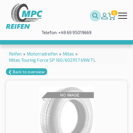
0
Telefon: +49 69 95019669
Reifen
»
Motorradreifen
»
Mitas
»
Mitas Touring Force SP 160/60ZR17 69W TL
❮ Back to overview