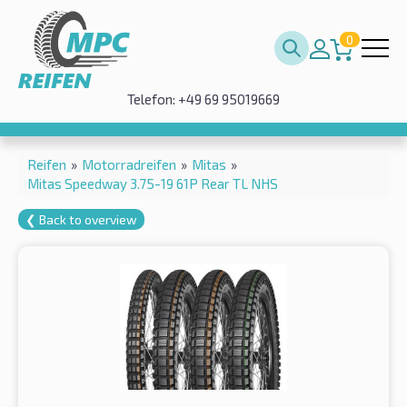
0
Telefon: +49 69 95019669
Reifen
»
Motorradreifen
»
Mitas
»
Mitas Speedway 3.75-19 61P Rear TL NHS
❮ Back to overview