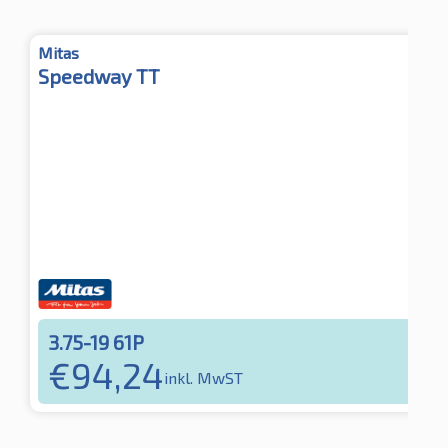
Mitas
Speedway TT
3.75-19 61P
€
94,24
inkl. MwST