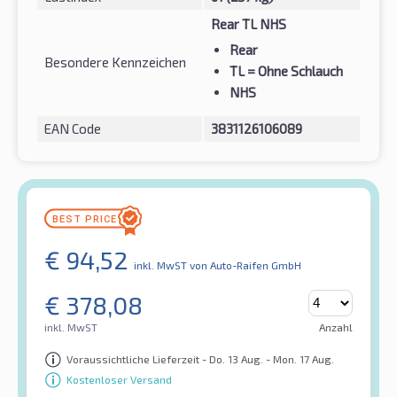
Rear TL NHS
Rear
Besondere Kennzeichen
TL
= Ohne Schlauch
NHS
EAN Code
3831126106089
€
94,52
inkl. MwST
von Auto-Raifen GmbH
€
378,08
inkl. MwST
Anzahl
Voraussichtliche Lieferzeit - Do. 13 Aug. - Mon. 17 Aug.
Kostenloser Versand